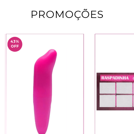
PROMOÇÕES
43
%
OFF