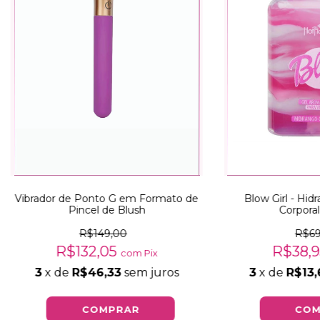
Vibrador de Ponto G em Formato de
Blow Girl - Hid
Pincel de Blush
Corporal
R$149,00
R$69
R$132,05
R$38,
com
Pix
3
x de
R$46,33
sem juros
3
x de
R$13,
COMPRAR