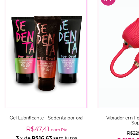
Gel Lubrificante - Sedenta por oral
Vibrador em F
Sop
R$47,41
com
Pix
R$22
3
x de
R$16,63
sem juros