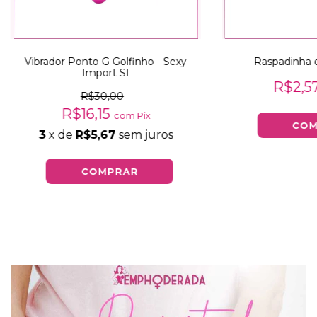
Vibrador Ponto G Golfinho - Sexy
Raspadinha d
Import SI
R$2,5
R$30,00
R$16,15
com
Pix
3
x de
R$5,67
sem juros
COMPRAR