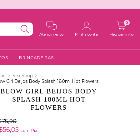
0
Atendimento
Minha conta
Meu carrinho
TOS
BRINCADEIRAS
cio
>
Sex Shop
>
ow Girl Beijos Body Splash 180ml Hot Flowers
BLOW GIRL BEIJOS BODY
SPLASH 180ML HOT
FLOWERS
$75,90
$56,05
com
Pix