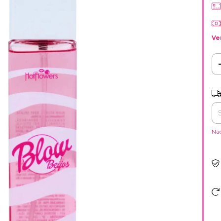
Ve
Ent
Nã