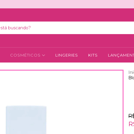
COSMÉTICOS
LINGERIES
KITS
LANÇAMEN
Iní
Bl
R
R