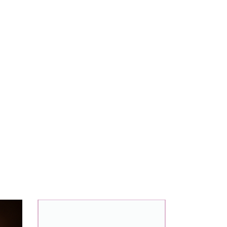
9
%
OFF