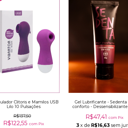
ulador Clitoris e Mamilos USB
Gel Lubrificante - Sedenta
Lilo 10 Pulsações
conforto - Dessensibilizante
R$137,50
R$47,41
com
Pix
R$122,55
com
Pix
3
x de
R$16,63
sem jur