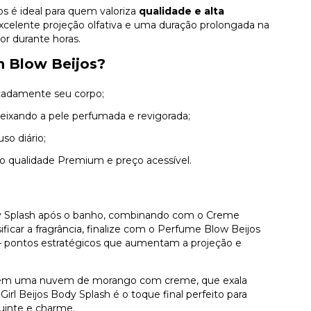
jos é ideal para quem valoriza
qualidade e alta
xcelente projeção olfativa e uma duração prolongada na
or durante horas.
h Blow Beijos?
cadamente seu corpo;
deixando a pele perfumada e revigorada;
uso diário;
o qualidade Premium e preço acessível.
dy Splash após o banho, combinando com o Creme
ificar a fragrância, finalize com o Perfume Blow Beijos
 — pontos estratégicos que aumentam a projeção e
da em uma nuvem de morango com creme, que exala
irl Beijos Body Splash é o toque final perfeito para
quinte e charme.