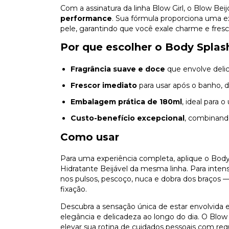
Com a assinatura da linha Blow Girl, o Blow Bei
performance
. Sua fórmula proporciona uma e
pele, garantindo que você exale charme e fresc
Por que escolher o Body Splas
Fragrância suave e doce
que envolve deli
Frescor imediato
para usar após o banho, 
Embalagem prática de 180ml
, ideal para o 
Custo-benefício excepcional
, combinand
Como usar
Para uma experiência completa, aplique o Bo
Hidratante Beijável da mesma linha. Para intens
nos pulsos, pescoço, nuca e dobra dos braços
fixação.
Descubra a sensação única de estar envolvi
elegância e delicadeza ao longo do dia. O Blow G
elevar sua rotina de cuidados pessoais com re