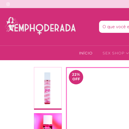
INÍCIO
SEX SHOP
22
%
OFF