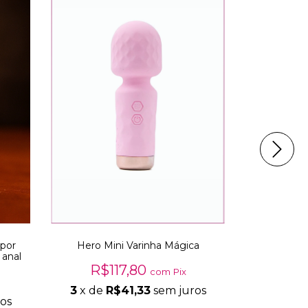
 por
Hero Mini Varinha Mágica
Vi
 anal
R$117,80
com
Pix
R$1
3
x de
R$41,33
sem juros
os
3
x de
R