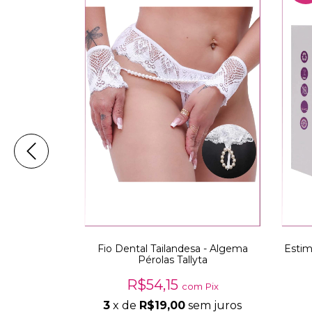
ante
Fio Dental Tailandesa - Algema
Estim
Pérolas Tallyta
R$54,15
com
Pix
om
Pix
3
x de
R$19,00
sem juros
em juros