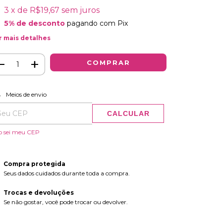
3
x de
R$19,67
sem juros
5% de desconto
pagando com Pix
r mais detalhes
regas para o CEP:
Meios de envio
CALCULAR
o sei meu CEP
Compra protegida
Seus dados cuidados durante toda a compra.
Trocas e devoluções
Se não gostar, você pode trocar ou devolver.