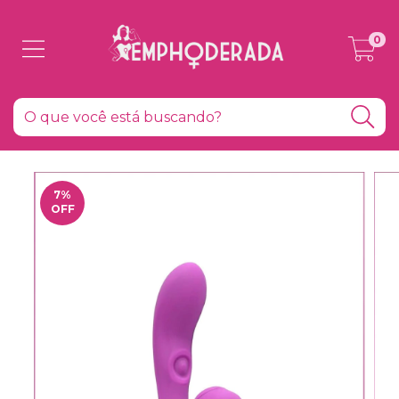
0
7
%
OFF