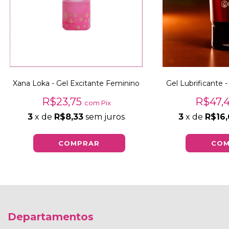
Xana Loka - Gel Excitante Feminino
Gel Lubrificante 
R$23,75
R$47,
com
Pix
3
x de
R$8,33
sem juros
3
x de
R$16,
Departamentos