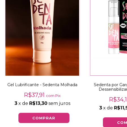
Gel Lubrificante - Sedenta Molhada
Sedenta por Gar
Dessensibiliza
R$37,91
com
Pix
R$34,
3
x de
R$13,30
sem juros
3
x de
R$11,
COM