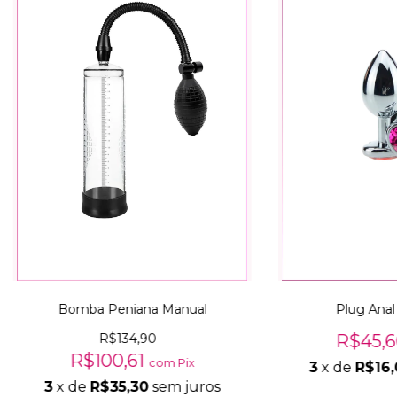
Bomba Peniana Manual
Plug Anal
R$134,90
R$45,
R$100,61
com
Pix
3
x de
R$16,
3
x de
R$35,30
sem juros