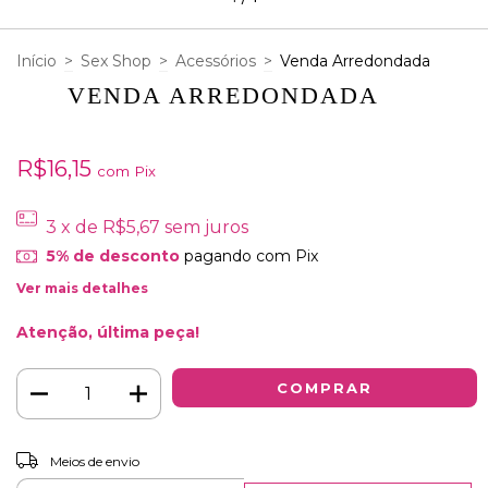
Início
>
Sex Shop
>
Acessórios
>
Venda Arredondada
VENDA ARREDONDADA
R$16,15
com
Pix
3
x de
R$5,67
sem juros
5% de desconto
pagando com Pix
Ver mais detalhes
Atenção, última peça!
Entregas para o CEP:
Meios de envio